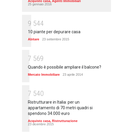
Acquisto casa
,
Agenti Immobiliari
25 gennaio 2016
9
5
4
4
10 piante per depurare casa
Abitare
23 settembre 2015
7
5
6
9
Quando è possibile ampliare il balcone?
Mercato Immobiliare
23 aprile 2014
7
5
4
0
Ristrutturare in Italia: per un
appartamento di 70 metri quadri si
spendono 34.000 euro
Acquisto casa
,
Ristrutturazione
23 dicembre 2015