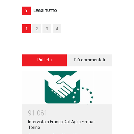
LEGGI TUTTO
1
2
3
4
Più letti
Più commentati
9
1
0
8
1
Intervista a Franco Dall'Aglio Fimaa-
Torino