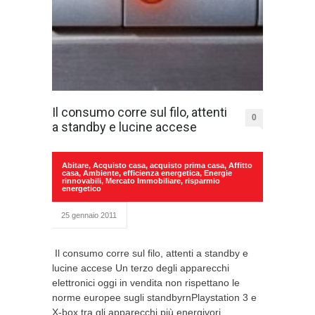
Il consumo corre sul filo, attenti
0
a standby e lucine accese
Abitare
,
Acquisto casa
,
acquisto prima casa
,
Affitto
casa
,
Ambiente
,
efficienza energetica
,
Energie
rinnovabili
,
Mercato Immobiliare
,
risparmio
energetico
25 gennaio 2011
Il consumo corre sul filo, attenti a standby e
lucine accese Un terzo degli apparecchi
elettronici oggi in vendita non rispettano le
norme europee sugli standbyrnPlaystation 3 e
X-box tra gli apparecchi più energivori.