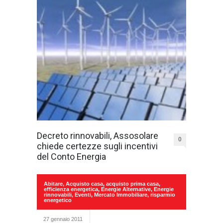
Decreto rinnovabili, Assosolare
0
chiede certezze sugli incentivi
del Conto Energia
Abitare
,
Acquisto casa
,
acquisto prima casa
,
efficienza energetica
,
Energie Alternative
,
Energie
rinnovabili
,
Eventi
,
Mercato Immobiliare
,
risparmio
energetico
27 gennaio 2011