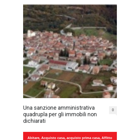
Una sanzione amministrativa
0
quadrupla per gli immobili non
dichiarati
Abitare
,
Acquisto casa
,
acquisto prima casa
,
Affitto