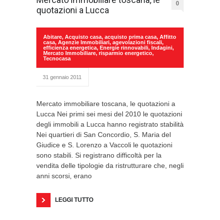
0
quotazioni a Lucca
Abitare
,
Acquisto casa
,
acquisto prima casa
,
Affitto
casa
,
Agenzie Immobiliari
,
agevolazioni fiscali
,
efficienza energetica
,
Energie rinnovabili
,
Indagini
,
Mercato Immobiliare
,
risparmio energetico
,
Tecnocasa
31 gennaio 2011
Mercato immobiliare toscana, le quotazioni a
Lucca Nei primi sei mesi del 2010 le quotazioni
degli immobili a Lucca hanno registrato stabilità
Nei quartieri di San Concordio, S. Maria del
Giudice e S. Lorenzo a Vaccoli le quotazioni
sono stabili. Si registrano difficoltà per la
vendita delle tipologie da ristrutturare che, negli
anni scorsi, erano
LEGGI TUTTO