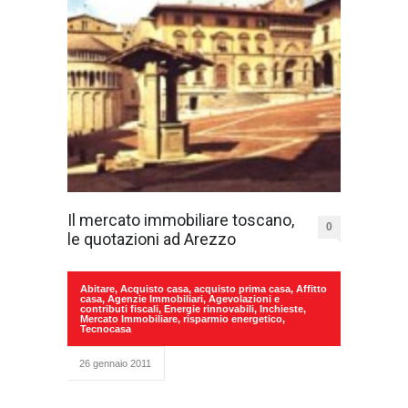
Il mercato immobiliare toscano,
0
le quotazioni ad Arezzo
Abitare
,
Acquisto casa
,
acquisto prima casa
,
Affitto
casa
,
Agenzie Immobiliari
,
Agevolazioni e
contributi fiscali
,
Energie rinnovabili
,
Inchieste
,
Mercato Immobiliare
,
risparmio energetico
,
Tecnocasa
26 gennaio 2011