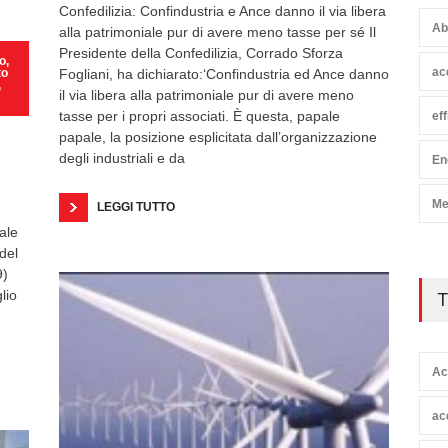
Confedilizia: Confindustria e Ance danno il via libera
Ab
alla patrimoniale pur di avere meno tasse per sé Il
Presidente della Confedilizia, Corrado Sforza
o
,
ac
to
Fogliani, ha dichiarato:‘Confindustria ed Ance danno
,
il via libera alla patrimoniale pur di avere meno
tasse per i propri associati. È questa, papale
ef
papale, la posizione esplicitata dall’organizzazione
degli industriali e da
En
Me
LEGGI TUTTO
ale
del
9)
lio
T
Ac
ac