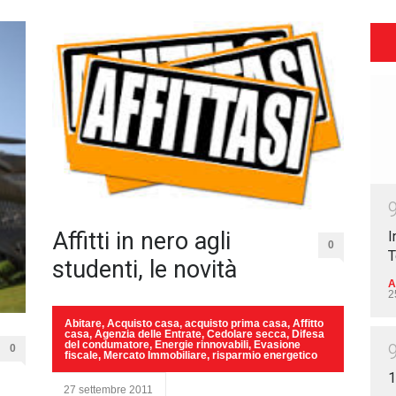
Affitti in nero agli
I
0
T
studenti, le novità
A
2
Abitare
,
Acquisto casa
,
acquisto prima casa
,
Affitto
casa
,
Agenzia delle Entrate
,
Cedolare secca
,
Difesa
del condumatore
,
Energie rinnovabili
,
Evasione
0
fiscale
,
Mercato Immobiliare
,
risparmio energetico
1
27 settembre 2011