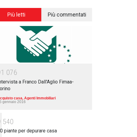
Più letti
Più commentati
9
1
0
7
6
ntervista a Franco Dall'Aglio Fimaa-
orino
cquisto casa
,
Agenti Immobiliari
5 gennaio 2016
9
5
4
0
0 piante per depurare casa