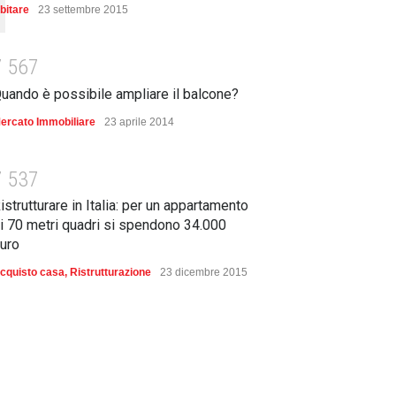
bitare
23 settembre 2015
7
5
6
7
uando è possibile ampliare il balcone?
ercato Immobiliare
23 aprile 2014
7
5
3
7
istrutturare in Italia: per un appartamento
i 70 metri quadri si spendono 34.000
uro
cquisto casa
,
Ristrutturazione
23 dicembre 2015