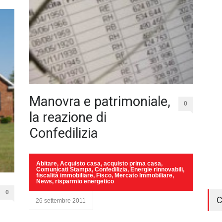
Manovra e patrimoniale,
0
la reazione di
Confedilizia
Abitare
,
Acquisto casa
,
acquisto prima casa
,
Comunicati Stampa
,
Confedilizia
,
Energie rinnovabili
,
fiscalità immobiliare
,
Fisco
,
Mercato Immobiliare
,
News
,
risparmio energetico
0
C
26 settembre 2011