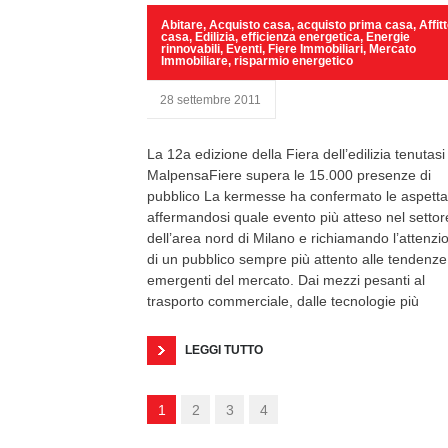
Abitare
,
Acquisto casa
,
acquisto prima casa
,
Affit
casa
,
Edilizia
,
efficienza energetica
,
Energie
rinnovabili
,
Eventi
,
Fiere Immobiliari
,
Mercato
Immobiliare
,
risparmio energetico
28 settembre 2011
La 12a edizione della Fiera dell’edilizia tenutasi
MalpensaFiere supera le 15.000 presenze di
pubblico La kermesse ha confermato le aspettat
affermandosi quale evento più atteso nel settor
dell’area nord di Milano e richiamando l’attenzi
di un pubblico sempre più attento alle tendenze
emergenti del mercato. Dai mezzi pesanti al
trasporto commerciale, dalle tecnologie più
LEGGI TUTTO
1
2
3
4