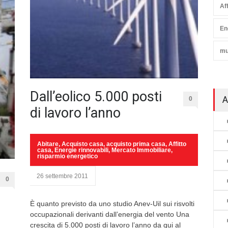
Af
En
mu
Dall’eolico 5.000 posti
A
0
di lavoro l’anno
Abitare
,
Acquisto casa
,
acquisto prima casa
,
Affitto
casa
,
Energie rinnovabili
,
Mercato Immobiliare
,
risparmio energetico
26 settembre 2011
0
È quanto previsto da uno studio Anev-Uil sui risvolti
occupazionali derivanti dall’energia del vento Una
crescita di 5.000 posti di lavoro l’anno da qui al