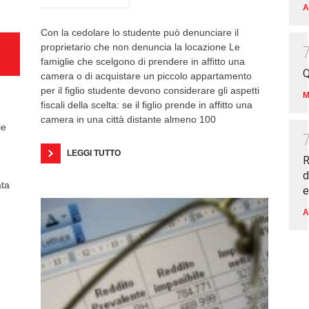
A
Con la cedolare lo studente può denunciare il
proprietario che non denuncia la locazione Le
famiglie che scelgono di prendere in affitto una
Q
camera o di acquistare un piccolo appartamento
per il figlio studente devono considerare gli aspetti
M
fiscali della scelta: se il figlio prende in affitto una
camera in una città distante almeno 100
ie
LEGGI TUTTO
R
d
ata
e
A