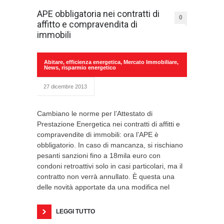
APE obbligatoria nei contratti di
0
affitto e compravendita di
immobili
Abitare
,
efficienza energetica
,
Mercato Immobiliare
,
News
,
risparmio energetico
27 dicembre 2013
Cambiano le norme per l’Attestato di
Prestazione Energetica nei contratti di affitti e
compravendite di immobili: ora l’APE è
obbligatorio. In caso di mancanza, si rischiano
pesanti sanzioni fino a 18mila euro con
condoni retroattivi solo in casi particolari, ma il
contratto non verrà annullato. È questa una
delle novità apportate da una modifica nel
LEGGI TUTTO