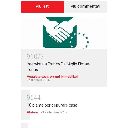
Più letti
Più commentati
91077
Intervista a Franco Dall'Aglio Fimaa-
Torino
Acquisto casa
,
Agenti Immobiliari
25 gennaio 2016
9544
10 piante per depurare casa
Abitare
23 settembre 2015