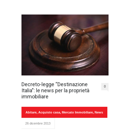
Decreto-legge “Destinazione
0
Italia”: le news per la proprietà
immobiliare
Abitare
,
Acquisto casa
,
Mercato Immobiliare
,
News
26 dicembre 2013