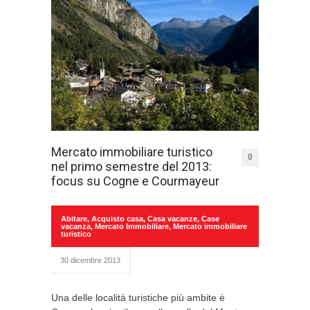
Mercato immobiliare turistico
0
nel primo semestre del 2013:
focus su Cogne e Courmayeur
Abitare
,
Acquisto casa
,
Casa vacanze
,
Case
vacanza
,
Mercato Immobiliare
,
Mercato immobiliare
turistico
30 dicembre 2013
Una delle località turistiche più ambite è