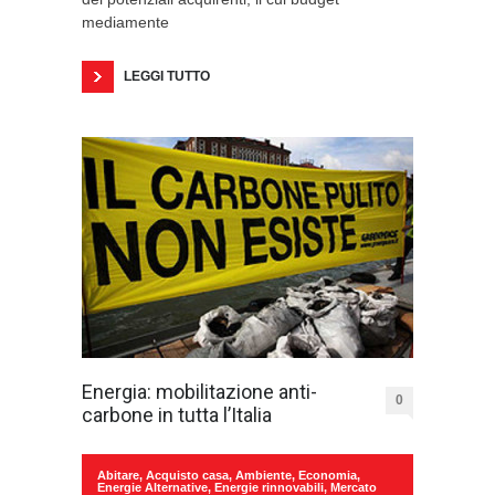
mediamente
LEGGI TUTTO
Energia: mobilitazione anti-
0
carbone in tutta l’Italia
Abitare
,
Acquisto casa
,
Ambiente
,
Economia
,
Energie Alternative
,
Energie rinnovabili
,
Mercato