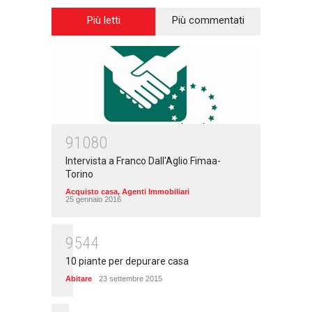
Più letti
Più commentati
91080
Intervista a Franco Dall'Aglio Fimaa-
Torino
Acquisto casa
,
Agenti Immobiliari
25 gennaio 2016
9544
10 piante per depurare casa
Abitare
23 settembre 2015