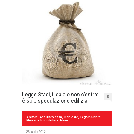
Legge Stadi, il calcio non c’entra:
0
è solo speculazione edilizia
Abitare
,
Acquisto casa
,
Inchieste
,
Legambiente
,
Mercato Immobiliare
,
News
26 luglio 2012