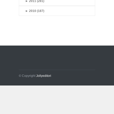
►
2011 (281)
►
2010 (187)
© Copyright
Jollyeditori