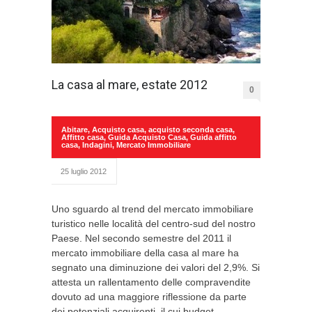
La casa al mare, estate 2012
0
Abitare
,
Acquisto casa
,
acquisto seconda casa
,
Affitto casa
,
Guida Acquisto Casa
,
Guida affitto
casa
,
Indagini
,
Mercato Immobiliare
25 luglio 2012
Uno sguardo al trend del mercato immobiliare
turistico nelle località del centro-sud del nostro
Paese. Nel secondo semestre del 2011 il
mercato immobiliare della casa al mare ha
segnato una diminuzione dei valori del 2,9%. Si
attesta un rallentamento delle compravendite
dovuto ad una maggiore riflessione da parte
dei potenziali acquirenti, il cui budget