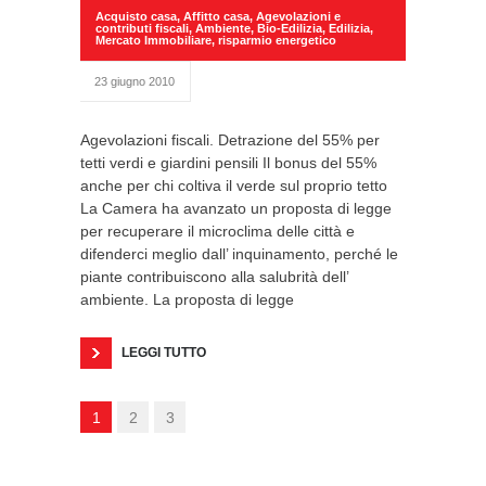
Acquisto casa
,
Affitto casa
,
Agevolazioni e
contributi fiscali
,
Ambiente
,
Bio-Edilizia
,
Edilizia
,
Mercato Immobiliare
,
risparmio energetico
23 giugno 2010
Agevolazioni fiscali. Detrazione del 55% per
tetti verdi e giardini pensili Il bonus del 55%
anche per chi coltiva il verde sul proprio tetto
La Camera ha avanzato un proposta di legge
per recuperare il microclima delle città e
difenderci meglio dall’ inquinamento, perché le
piante contribuiscono alla salubrità dell’
ambiente. La proposta di legge
LEGGI TUTTO
1
2
3