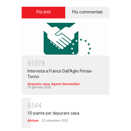
Più letti
Più commentati
91078
Intervista a Franco Dall'Aglio Fimaa-
Torino
Acquisto casa
,
Agenti Immobiliari
25 gennaio 2016
9544
10 piante per depurare casa
Abitare
23 settembre 2015