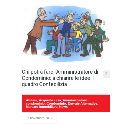
Chi potrà fare l’Amministratore di
0
Condominio: a chiarire le idee il
quadro Confedilizia
Abitare
,
Acquisto casa
,
Amministratore
condominio
,
Condominio
,
Energie Alternative
,
Mercato Immobiliare
,
News
27 novembre 2012