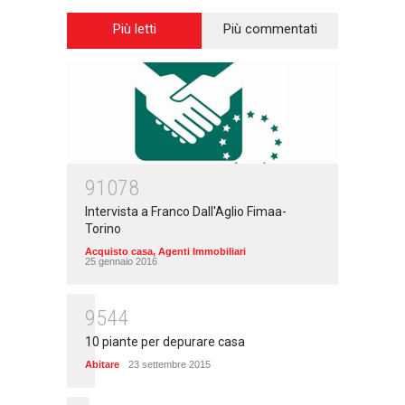
Più letti
Più commentati
91078
Intervista a Franco Dall'Aglio Fimaa-
Torino
Acquisto casa
,
Agenti Immobiliari
25 gennaio 2016
9544
10 piante per depurare casa
Abitare
23 settembre 2015