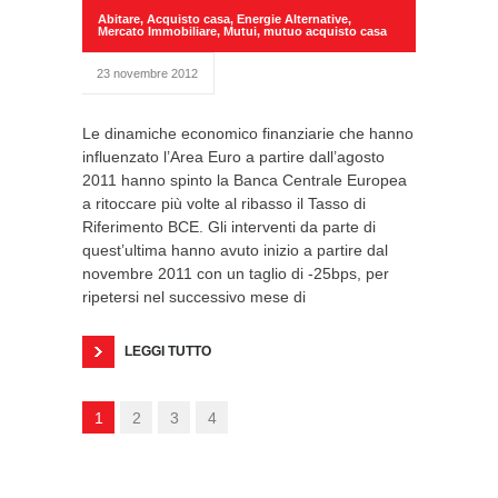
Abitare
,
Acquisto casa
,
Energie Alternative
,
Mercato Immobiliare
,
Mutui
,
mutuo acquisto casa
23 novembre 2012
Le dinamiche economico finanziarie che hanno
influenzato l’Area Euro a partire dall’agosto
2011 hanno spinto la Banca Centrale Europea
a ritoccare più volte al ribasso il Tasso di
Riferimento BCE. Gli interventi da parte di
quest’ultima hanno avuto inizio a partire dal
novembre 2011 con un taglio di -25bps, per
ripetersi nel successivo mese di
LEGGI TUTTO
1
2
3
4