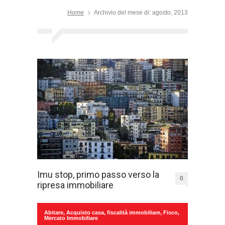
Home
Archivio del mese di: agosto, 2013
Imu stop, primo passo verso la
0
ripresa immobiliare
Abitare
,
Acquisto casa
,
fiscalità immobiliare
,
Fisco
,
Mercato Immobiliare