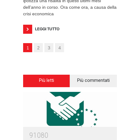
ipotizza una risalita in questi ultimi mesi
dell’anno in corso. Ora come ora, a causa della
crisi economica
LEGGI TUTTO
1
2
3
4
Più letti
Più commentati
91080