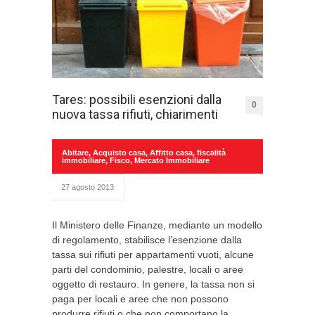
Tares: possibili esenzioni dalla
0
nuova tassa rifiuti, chiarimenti
Abitare
,
Acquisto casa
,
Affitto casa
,
fiscalità
immobiliare
,
Fisco
,
Mercato Immobiliare
27 agosto 2013
Il Ministero delle Finanze, mediante un modello
di regolamento, stabilisce l’esenzione dalla
tassa sui rifiuti per appartamenti vuoti, alcune
parti del condominio, palestre, locali o aree
oggetto di restauro. In genere, la tassa non si
paga per locali e aree che non possono
produrre rifiuti o che non comportano la