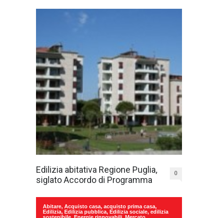
Edilizia abitativa Regione Puglia,
0
siglato Accordo di Programma
Abitare
,
Acquisto casa
,
acquisto prima casa
,
Edilizia
,
Edilizia pubblica
,
Edilizia sociale
,
edilizia
sostenibile
,
Energie rinnovabili
,
Mercato