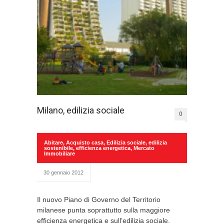
Milano, edilizia sociale
0
Abitare
,
Acquisto casa
,
Edilizia sociale
,
edilizia
sostenibile
,
efficienza energetica
,
Mercato
Immobiliare
30 gennaio 2012
Il nuovo Piano di Governo del Territorio
milanese punta soprattutto sulla maggiore
efficienza energetica e sull’edilizia sociale.