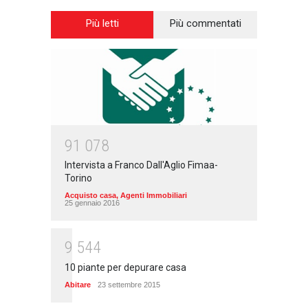
Più letti
Più commentati
9
1
0
7
8
Intervista a Franco Dall'Aglio Fimaa-
Torino
Acquisto casa
,
Agenti Immobiliari
25 gennaio 2016
9
5
4
4
10 piante per depurare casa
Abitare
23 settembre 2015