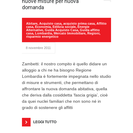
nuove misure per nuova
domanda
Abitare
,
Acquisto casa
,
acquisto prima casa
,
Affitto
casa
,
Economia
,
Edilizia sociale
,
Energie
Alternative
,
Guida Acquisto Casa
,
Guida affitto
casa
,
Lombardia
,
Mercato Immobiliare
,
Regioni
,
risparmio energetico
8 novembre 2011
Zambetti: il nostro compito è quello didare un
alloggio a chi ne ha bisogno Regione
Lombardia è fortemente impegnata nello studio
di misure e strumenti, che permettano di
affrontare la nuova domanda abitativa, quella
che deriva dalla cosiddetta ‘fascia grigia’, cioè
da quei nuclei familiari che non sono né in
grado di sostenere gli affitti
LEGGI TUTTO