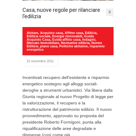
Casa, nuove regole per rilanciare
0
l’edilizia
Abitare
,
Acquisto casa
,
Affitto casa
,
Edilizia
,
Edilizia sociale
,
Energie rinnovabili
,
Guida
Acquisto Casa
,
Guida affitto casa
,
Indagini
,
Mercato Immobiliare
,
Normative edilizia
,
Norme
Edilizie
,
piano casa
,
Politiche abitative
,
risparmio
energetico
15 novembre 2011
Incentivati recupero dell’esistente e risparmio
energetico sostegno agli alloggi sociali-
deroghe a strumenti urbanistici. Via libera dalla
Giunta regionale al nuovo Progetto di legge per
la valorizzazione, il recupero e la
ristrutturazione del patrimonio edilizio. Il nuovo
provvedimento, approvato su proposta del
presidente Roberto Formigoni, punta alla
riqualificazione delle aree degradate e
dismesse (così come già