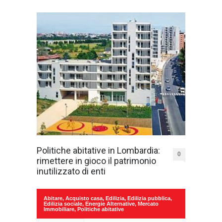
Politiche abitative in Lombardia:
0
rimettere in gioco il patrimonio
inutilizzato di enti
Abitare
,
Acquisto casa
,
Edilizia
,
Edilizia pubblica
,
Edilizia sociale
,
Energie Alternative
,
Mercato
Immobiliare
,
Politiche abitative