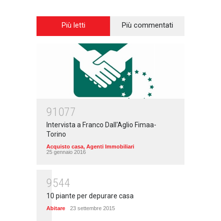
Più letti
Più commentati
91077
Intervista a Franco Dall'Aglio Fimaa-
Torino
Acquisto casa
,
Agenti Immobiliari
25 gennaio 2016
9544
10 piante per depurare casa
Abitare
23 settembre 2015