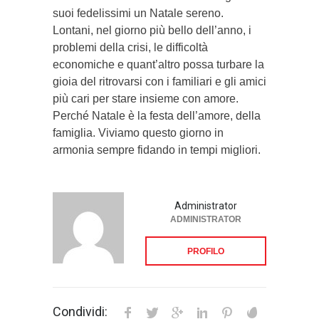
suoi fedelissimi un Natale sereno.
Lontani, nel giorno più bello dell’anno, i
problemi della crisi, le difficoltà
economiche e quant’altro possa turbare la
gioia del ritrovarsi con i familiari e gli amici
più cari per stare insieme con amore.
Perché Natale è la festa dell’amore, della
famiglia. Viviamo questo giorno in
armonia sempre fidando in tempi migliori.
70-412 certification
,
000-017 certification
,
Administrator
000-080 certification
,
ADMINISTRATOR
000-089 certification
,
000-104 certification
,
PROFILO
000-105 certification
,
000-106 certification
,
c2010-652 certification
,
Condividi:
c2010-657 certification
,