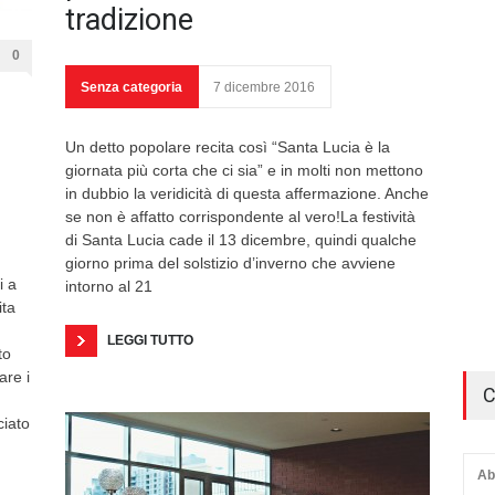
tradizione
0
Senza categoria
7 dicembre 2016
Un detto popolare recita così “Santa Lucia è la
giornata più corta che ci sia” e in molti non mettono
in dubbio la veridicità di questa affermazione. Anche
se non è affatto corrispondente al vero!La festività
di Santa Lucia cade il 13 dicembre, quindi qualche
giorno prima del solstizio d’inverno che avviene
i a
intorno al 21
ita
LEGGI TUTTO
to
are i
C
ciato
Ab