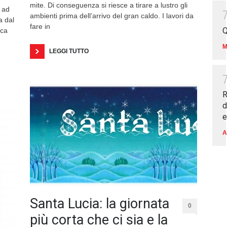
mite. Di conseguenza si riesce a tirare a lustro gli
 ad
ambienti prima dell’arrivo del gran caldo. I lavori da
a dal
fare in
Q
cca
M
LEGGI TUTTO
R
d
e
A
Santa Lucia: la giornata
0
più corta che ci sia e la