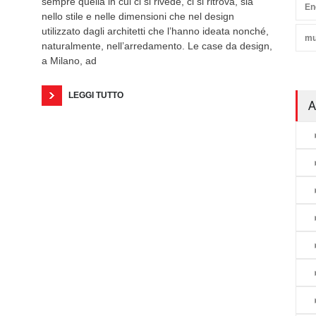
sempre quella in cui ci si rivede, ci si ritrova, sia
En
nello stile e nelle dimensioni che nel design
utilizzato dagli architetti che l’hanno ideata nonché,
mu
naturalmente, nell’arredamento. Le case da design,
a Milano, ad
LEGGI TUTTO
A