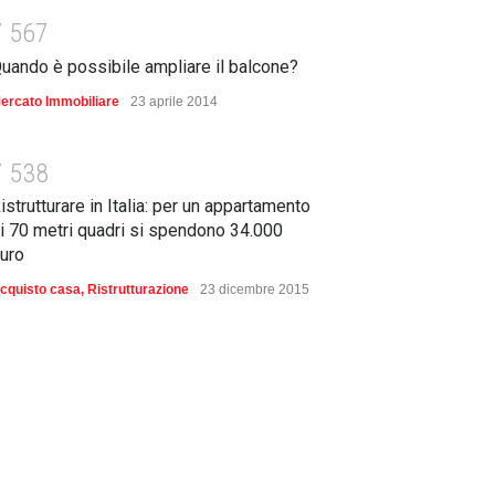
7
5
6
7
uando è possibile ampliare il balcone?
ercato Immobiliare
23 aprile 2014
7
5
3
8
istrutturare in Italia: per un appartamento
i 70 metri quadri si spendono 34.000
uro
cquisto casa
,
Ristrutturazione
23 dicembre 2015