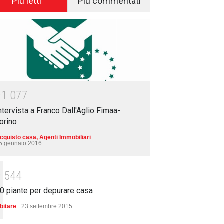
Più letti
Più commentati
9
1
0
7
7
ntervista a Franco Dall'Aglio Fimaa-
orino
cquisto casa
,
Agenti Immobiliari
5 gennaio 2016
9
5
4
4
0 piante per depurare casa
bitare
23 settembre 2015