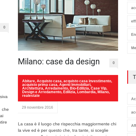
ac
ef
0
En
Me
Milano: case da design
0
T
Abitare
,
Acquisto casa
,
acquisto casa investimento
,
acquisto prima casa
,
Agenti Immobiliari
,
Architettura
,
Arredamento
,
Bio-Edilizia
,
Case Vip
,
Design e Arredamento
,
Edilizia
,
Lombardia
,
Milano
,
realestate
siva
Ac
29 novembre 2016
i che
ac
ai
tire
La casa è il luogo che rispecchia maggiormente chi
Af
la vive ed è per questo che, tra tante, si sceglie