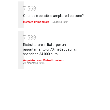
7
5
6
8
Quando è possibile ampliare il balcone?
Mercato Immobiliare
23 aprile 2014
7
5
3
8
Ristrutturare in Italia: per un
appartamento di 70 metri quadri si
spendono 34.000 euro
Acquisto casa
,
Ristrutturazione
23 dicembre 2015