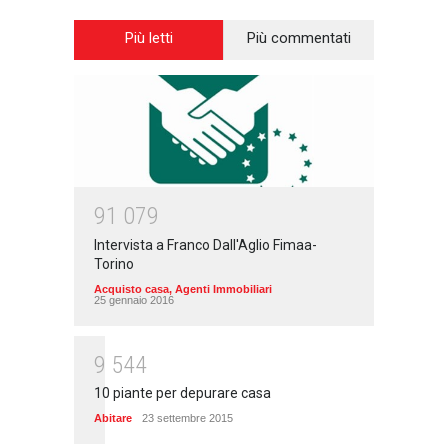
Più letti
Più commentati
9
1
0
7
9
Intervista a Franco Dall'Aglio Fimaa-
Torino
Acquisto casa
,
Agenti Immobiliari
25 gennaio 2016
9
5
4
4
10 piante per depurare casa
Abitare
23 settembre 2015