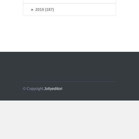
►
2010 (187)
© Copyright
Jollyeditori