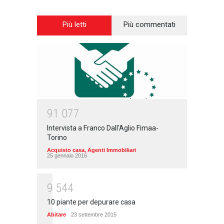
Più letti
Più commentati
9
1
0
7
7
Intervista a Franco Dall'Aglio Fimaa-
Torino
Acquisto casa
,
Agenti Immobiliari
25 gennaio 2016
9
5
4
4
10 piante per depurare casa
Abitare
23 settembre 2015