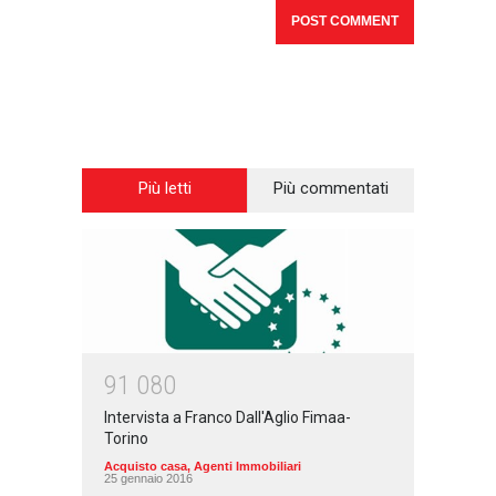
Più letti
Più commentati
9
1
0
8
0
Intervista a Franco Dall'Aglio Fimaa-
Torino
Acquisto casa
,
Agenti Immobiliari
25 gennaio 2016