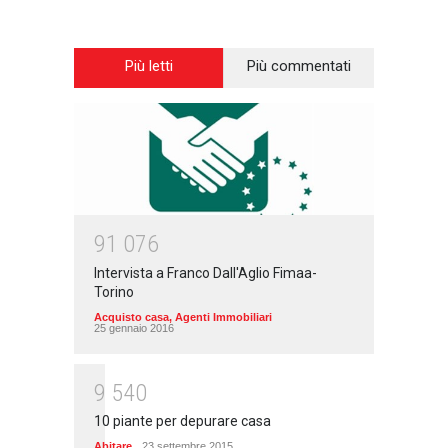
Più letti
Più commentati
9
1
0
7
6
Intervista a Franco Dall'Aglio Fimaa-
Torino
Acquisto casa
,
Agenti Immobiliari
25 gennaio 2016
9
5
4
0
10 piante per depurare casa
Abitare
23 settembre 2015