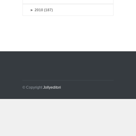
►
2010 (187)
© Copyright
Jollyeditori