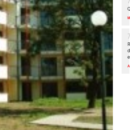
Q
M
R
d
e
A