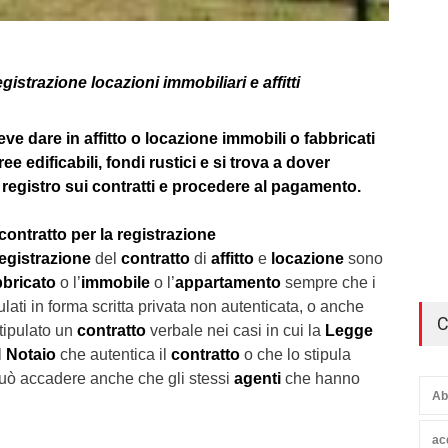
gistrazione locazioni immobiliari e affitti
eve dare in affitto o locazione immobili o fabbricati
ree edificabili, fondi rustici e si trova a dover
 registro sui contratti e procedere al pagamento.
contratto per la registrazione
egistrazione
del
contratto
di
affitto
e
locazione
sono
bbricato
o l’
immobile
o l’
appartamento
sempre che i
pulati in forma scritta privata non autenticata, o anche
C
tipulato un
contratto
verbale nei casi in cui la
Legge
l
Notaio
che autentica il
contratto
o che lo stipula
può accadere anche che gli stessi
agenti
che hanno
Ab
ac