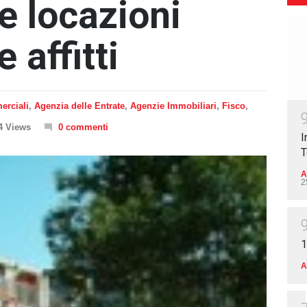
e locazioni
 affitti
erciali
,
Agenzia delle Entrate
,
Agenzie Immobiliari
,
Fisco
,
4 Views
0 commenti
I
T
A
2
1
A