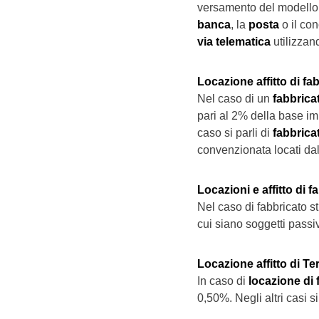
versamento del modello 
banca
, la
posta
o il co
via telematica
utilizzan
Locazione affitto di fab
Nel caso di un
fabbrica
pari al 2% della base im
caso si parli di
fabbrica
convenzionata locati dal
Locazioni e affitto di f
Nel caso di fabbricato s
cui siano soggetti passi
Locazione affitto di Te
In caso di
locazione di 
0,50%. Negli altri casi s