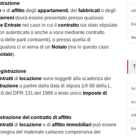
strazione
e
o di
affitto
degli
appartamenti
, dei
fabbricati
o degli
ef
terreni
dovrà essere presentato presso qualsiasi
En
le Entrate
nel caso in cui il
contratto
sia stato stipulato
 non autenticata o anche a voce mediante contratto
Me
a delle parti contraenti), o presso quella di
qualora ci si serva di un
Notaio
(ma in questo caso
notaio
).
T
egistrazione
ntratti
di
locazione
sono soggetti alla scadenza dei
strazione
a partire dalla data di stipula (cfr 68 della L.
Ac
 16 del DPR 131 del 1986 o testo unico
imposte di
ac
Af
trazione del contratto di affitto
ntratti
di
locazione
o di
affitto immobiliari
può essere
En
consegna del materiale cartaceo comprensiva del