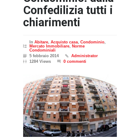
Confedilizia tutti i
chiarimenti
In
Abitare
,
Acquisto casa
,
Condominio
,
Mercato Immobiliare
,
Norme
Condominiali
5 febbraio 2014
Administrator
1284 Views
0 commenti