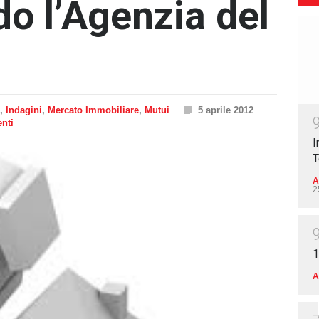
do l’Agenzia del
,
Indagini
,
Mercato Immobiliare
,
Mutui
5 aprile 2012
nti
I
T
A
2
1
A