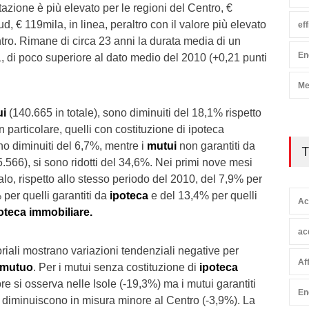
tazione è più elevato per le regioni del Centro, €
ud, € 119mila, in linea, peraltro con il valore più elevato
ef
tro. Rimane di circa 23 anni la durata media di un
En
, di poco superiore al dato medio del 2010 (+0,21 punti
Me
ui
(140.665 in totale), sono diminuiti del 18,1% rispetto
In particolare, quelli con costituzione di ipoteca
o diminuiti del 6,7%, mentre i
mutui
non garantiti da
T
.566), si sono ridotti del 34,6%. Nei primi nove mesi
alo, rispetto allo stesso periodo del 2010, del 7,9% per
% per quelli garantiti da
ipoteca
e del 13,4% per quelli
Ac
oteca immobiliare.
ac
itoriali mostrano variazioni tendenziali negative per
Af
mutuo
. Per i mutui senza costituzione di
ipoteca
ore si osserva nelle Isole (-19,3%) ma i mutui garantiti
En
diminuiscono in misura minore al Centro (-3,9%). La