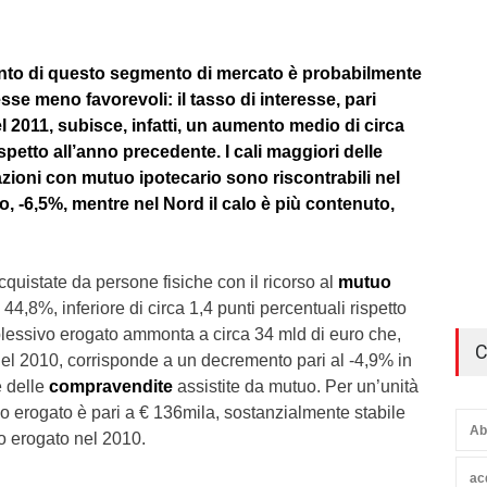
to di questo segmento di mercato è probabilmente
esse meno favorevoli: il tasso di interesse, pari
 2011, subisce, infatti, un aumento medio di circa
ispetto all’anno precedente. I cali maggiori delle
zioni con mutuo ipotecario sono riscontrabili nel
o, -6,5%, mentre nel Nord il calo è più contenuto,
quistate da persone fisiche con il ricorso al
mutuo
l 44,8%, inferiore di circa 1,4 punti percentuali rispetto
plessivo erogato ammonta a circa 34 mld di euro che,
C
 del 2010, corrisponde a un decremento pari al -4,9% in
e delle
compravendite
assistite da mutuo. Per un’unità
dio erogato è pari a € 136mila, sostanzialmente stabile
Ab
io erogato nel 2010.
ac