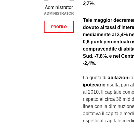
2,7%.
Administrator
ADMINISTRATOR
Tale maggior decremen
PROFILO
dovuto ai tassi d’inter
mediamente al 3,4% nel
0,6 punti percentuali r
compravendite di abita
Sud, -7,8%, e nel Centr
-2,4%.
La quota di
abitazioni
ac
ipotecario
risulta pari a
al 2010. Il capitale com
rispetto ai circa 36 mld
linea con la diminuzion
abitativa il capitale me
rispetto al capitale med