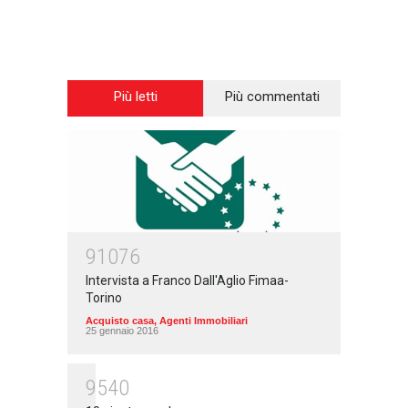
Più letti
Più commentati
91076
Intervista a Franco Dall'Aglio Fimaa-
Torino
Acquisto casa
,
Agenti Immobiliari
25 gennaio 2016
9540