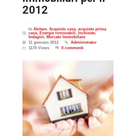
2012
In
Abitare
,
Acquisto casa
,
acquisto prima
casa
,
Energie rinnovabili
,
Inchieste
,
Indagini
,
Mercato Immobiliare
11 gennaio 2012
Administrator
1170 Views
0 commenti