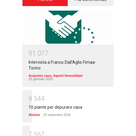
9
1
0
7
7
Intervista a Franco Dall'Aglio Fimaa-
Torino
Acquisto casa
,
Agenti Immobiliari
25 gennaio 2016
9
5
4
4
10 piante per depurare casa
Abitare
23 settembre 2015
7
5
6
7