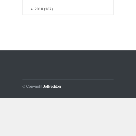
►
2010 (187)
© Copyright
Jollyeditori